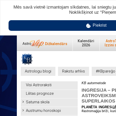
Mēs savā vietnē izmantojam sīkdatnes, lai sniegtu ju
Noklikšķinot uz “Pieņem
Piekrist
Kalendāri
Astro
Dižkalendārs
2026
Izzini 
Astrologu blogi
Rakstu arhīvs
#KBpareģo
KB autormetode
Visi Astroraksti
INGRESIJA – 
Lilitas prognoze
ASTROVEIKSME
SUPERLAIKOS U
Saturna skola
PLANĒTA INGRESI
J
Austrumu horoskopi
#astromaģija brīži, ku