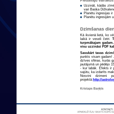
Piedāvāju vairākus
Uzzināt, kādās zīmēs
vari Baņķa Dižkalen
Planētu ingresijas i
Planētu ingresijām 
Dzimšanas dien
Kā ikvienā lietā, ko 
laikā ir veseli četri.
turpmākajam gadam. M
visu uzzināsi PDF ka
Savukārt tavas dzi
punkts visam gadam!
dzīves sfēras, kurās ga
jautājumā un pēdējo 15
- kur labāk. Efekts i
sajūtu, ka izdarīts mak
Nosvini dzimeni 
projektā:
http://astrol
Kristaps Baņķis
KONTAKTI
APMEKLĒTĀJU SKAITS KOPŠ 01/