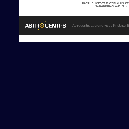
PĀRPUBLICĒJOT MATERIĀLUS AT
SADARBĪBAS PARTNERI
Astrocentrs apvieno visus Kristapa B