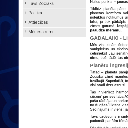
Nulles punkts = jaunas
Tavs Zodiaks
Tiklīdz planēta pārie
Politika
planētas komforta vai
noteiktus notikumus un
brīdi, jo tiek pārkāpt
Attiecības
zīmes garumā.
Iespē
paaudzē mērāmu.
Mēness ritmi
GADALAIKI - Li
Mēs visi zinām četra
saulgriežus un ekvin
četrinieks! Jau senat
ritmu, tieši tādēļ tas 
Planētu ingresi
Tātad – planēta pārejā
Zodiaka zīmē manifest
tuvākajā Superlaikā, 
visi stādi dzīs asnus!
Tas ir vienlīdz harmon
cūceni” pie sev laba A
paša rādītāja un sarka
no Augšas/Liktens vis
Secinājums ir viens: j
Tavs uzdevums ir sint
padomāt par šīm tēmām