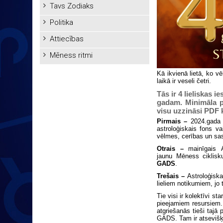
Tavs Zodiaks
Politika
Attiecības
Mēness ritmi
Kā ikvienā lietā, ko 
laikā ir veseli četri.
Tās ir 4 lieliskas
gadam. Minimāla pi
visu uzzināsi PDF 
Pirmais –
2024.gada s
astroloģiskais fons va
vēlmes, cerības un s
Otrais –
mainīgais Au
jaunu Mēness ciklis
GADS
.
Trešais –
Astroloģiska
lieliem notikumiem, jo t
Tie visi ir kolektīvi 
pieejamiem resursiem. 
atgriešanās tieši taja
GADS. Tam ir atsevišķ