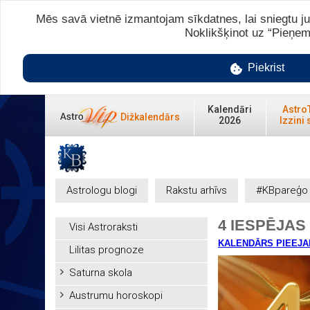
Mēs savā vietnē izmantojam sīkdatnes, lai sniegtu ju
Noklikšķinot uz “Pieņem
Piekrist
Kalendāri
Astro
Dižkalendārs
2026
Izzini 
Astrologu blogi
Rakstu arhīvs
#KBpareģo
4 IESPĒJAS
Visi Astroraksti
KALENDĀRS PIEEJA
Lilitas prognoze
Saturna skola
Austrumu horoskopi