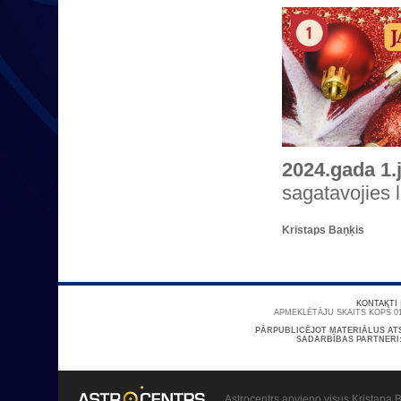
2024.gada 1.
sagatavojies l
Kristaps Baņķis
KONTAKTI
APMEKLĒTĀJU SKAITS KOPŠ 01
PĀRPUBLICĒJOT MATERIĀLUS AT
SADARBĪBAS PARTNERI
Astrocentrs apvieno visus Kristapa B