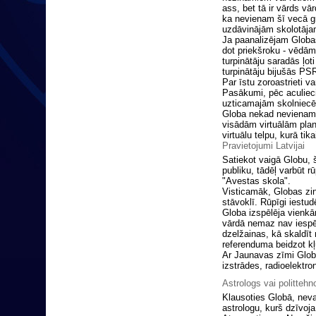
ass, bet tā ir vārds v
ka nevienam šī vecā gr
uzdāvinājām skolotājam
Ja paanalizējam Globas
dot priekšroku - vēdām 
turpinātāju saradās ļot
turpinātāju bijušās PSRS
Par īstu zoroastrieti v
Pasākumi, pēc aculieci
uzticamajām skolniecē
Globa nekad nevienam 
visādām virtuālām plan
virtuālu telpu, kurā tik
Pravietojumi Latvijai
Satiekot vaigā Globu, š
publiku, tādēļ varbūt 
"Avestas skola".
Visticamāk, Globas zin
stāvoklī. Rūpīgi iestu
Globa izspēlēja vienkā
vārdā nemaz nav iespēj
dzelžainas, kā skaldīt 
referenduma beidzot kļ
Ar Jaunavas zīmi Globa 
izstrādes, radioelektro
Astrologs vai polittehn
Klausoties Globā, nev
astrologu, kurš dzīvoja