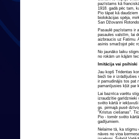
pazīstams kā francisk
1918. gadā pēc tam, ka
Pio tāpat kā daudziem c
biolokācijas spēja, mi
San Džovanni Rotondo 
Pasaulē pazīstams ir a
pasaules valstīm, lai
aizbraucis uz Fatimu. 
asinis smaržojot pēc 
No jaunāko laiku stigm
no rokām un kājām tecē
Imitācija vai psihiski
Jau kopš Tridentas konc
bieži tie ir izrādījuši
ir pamudinājis tos pat
pamanījusies kļūt par 
Lai baznīca varētu sti
izraudzītie garīdzniek
svēto kārtā ir iekļuvu
gs. pirmajā pusē dzīv
"Kristus ciešanas". Ti
Pio - tomēr svēto kārtā
gadījumiem.
Nelaime tā, ka stigmu e
nāves no viņa ķermeņa 
izcelsmi. Šobrīd Vatik