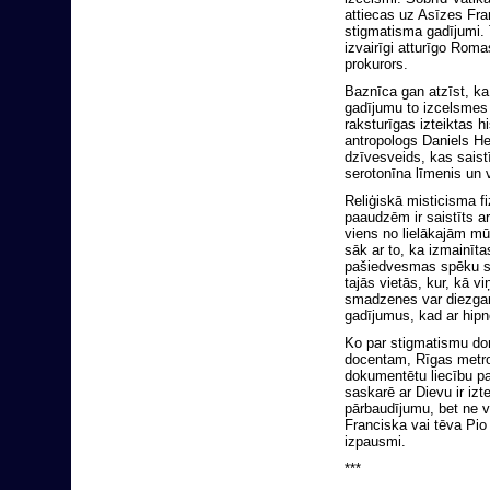
attiecas uz Asīzes Fran
stigmatisma gadījumi. 
izvairīgi atturīgo Rom
prokurors.
Baznīca gan atzīst, ka
gadījumu to izcelsmes p
raksturīgas izteiktas 
antropologs Daniels Hes
dzīvesveids, kas saist
serotonīna līmenis un 
Reliģiskā misticisma fi
paaudzēm ir saistīts a
viens no lielākajām mū
sāk ar to, ka izmainīt
pašiedvesmas spēku spē
tajās vietās, kur, kā vi
smadzenes var diezgan s
gadījumus, kad ar hipn
Ko par stigmatismu domā
docentam, Rīgas metrop
dokumentētu liecību pa
saskarē ar Dievu ir izt
pārbaudījumu, bet ne v
Franciska vai tēva Pio
izpausmi.
***