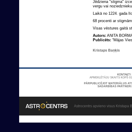
Jēdziena "stigma" izce
vergu vai noziedznieku
Laikā no 1224. gada lī
68 procenti ar stigmām 
Visas vēstures gaitā sta
Autors:
ANITA BORM
Publicēts:
“Mājas Viesi
Kristaps Baņķis
KONTAKTI
APMEKLĒTĀJU SKAITS KOPŠ 01/
PĀRPUBLICĒJOT MATERIĀLUS AT
SADARBĪBAS PARTNERI
Astrocentrs apvieno visus Kristapa B