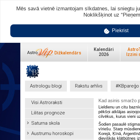
Mēs savā vietnē izmantojam sīkdatnes, lai sniegtu ju
Noklikšķinot uz “Pieņem
Piekrist
Kalendāri
Astro
Dižkalendārs
2026
Izzini 
Astrologu blogi
Rakstu arhīvs
#KBpareģo
Kad asinis smaržo 
Visi Astroraksti
Lieldienu un citu bazn
pēkšņi atklājas asiņojo
Lilitas prognoze
cilvēkus, kurus vieni u
Saturna skola
Šodien pasaulē stigmat
vīriešu. Starp mūsdienu
Austrumu horoskopi
Korejā, Ķīnā, Argentīn
dievišķās klātbūtnes i