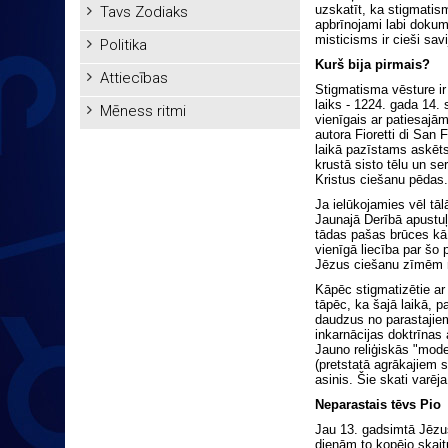
uzskatīt, ka stigmatis
Tavs Zodiaks
apbrīnojami labi dokum
misticisms ir cieši sa
Politika
Kurš bija pirmais?
Attiecības
Stigmatisma vēsture ir 
laiks - 1224. gada 14.
Mēness ritmi
vienīgais ar patiesajām
autora Fioretti di San
laikā pazīstams askēts 
krustā sisto tēlu un s
Kristus ciešanu pēdas.
Ja ielūkojamies vēl tā
Jaunajā Derībā apustuļ
tādas pašas brūces kā 
vienīgā liecība par šo
Jēzus ciešanu zīmēm n
Kāpēc stigmatizētie ar
tāpēc, ka šajā laikā, 
daudzus no parastajiem 
inkarnācijas doktrīnas
Jauno reliģiskās "mode
(pretstatā agrākajiem 
asinis. Šie skati varēj
Neparastais tēvs Pio
Jau 13. gadsimtā Jēzu
dienām to kopējo skait