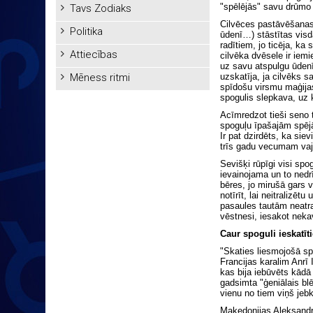
"spēlējās" savu drūmo 
Tavs Zodiaks
Cilvēces pastāvēšanas 
Politika
ūdenī…) stāstītas visd
radītiem, jo ticēja, ka
Attiecības
cilvēka dvēsele ir iemi
uz savu atspulgu ūdenī,
Mēness ritmi
uzskatīja, ja cilvēks 
spīdošu virsmu maģijas
spogulis slepkava, uz 
Acīmredzot tieši seno 
spoguļu īpašajām spējā
Ir pat dzirdēts, ka sie
trīs gadu vecumam vaja
Sevišķi rūpīgi visi spog
ievainojama un to nedrī
bēres, jo mirušā gars v
notīrīt, lai neitralizē
pasaules tautām neatra
vēstnesi, iesakot nekav
Caur spoguli ieskatīti
"Skaties liesmojošā sp
Francijas karalim Anrī
kas bija iebūvēts kādā
gadsimta "ģeniālais bl
vienu no tiem viņš jebk
Maķedonijas Aleksandrs,