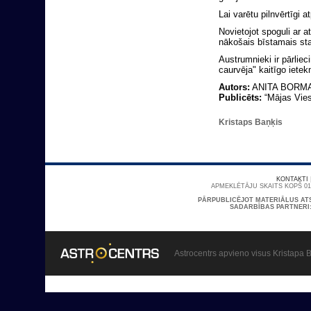
Lai varētu pilnvērtīgi a
Novietojot spoguli ar a
nākošais bīstamais st
Austrumnieki ir pārliec
caurvēja" kaitīgo ietek
Autors:
ANITA BORM
Publicēts:
“Mājas Viesi
Kristaps Baņķis
KONTAKTI
APMEKLĒTĀJU SKAITS KOPŠ 01/
PĀRPUBLICĒJOT MATERIĀLUS AT
SADARBĪBAS PARTNERI
Astrocentrs apvieno visus Kristapa B