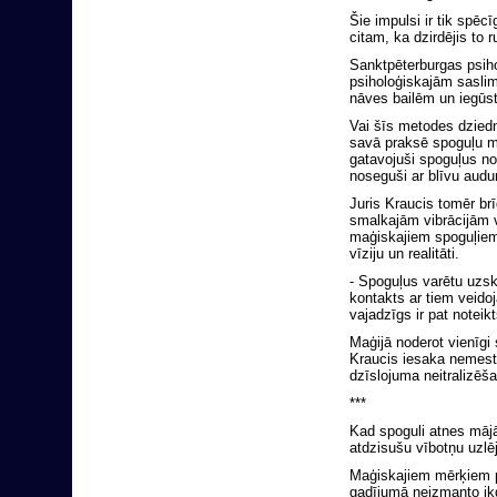
Šie impulsi ir tik spēc
citam, ka dzirdējis to 
Sanktpēterburgas psiho
psiholoģiskajām saslim
nāves bailēm un iegūst
Vai šīs metodes dziedn
savā praksē spoguļu ma
gatavojuši spoguļus no 
noseguši ar blīvu audu
Juris Kraucis tomēr br
smalkajām vibrācijām v
maģiskajiem spoguļiem v
vīziju un realitāti.
- Spoguļus varētu uzska
kontakts ar tiem veido
vajadzīgs ir pat noteik
Maģijā noderot vienīgi 
Kraucis iesaka nemest ā
dzīslojuma neitralizēša
***
Kad spoguli atnes mājā
atdzisušu vībotņu uzlē
Maģiskajiem mērķiem p
gadījumā neizmanto ik