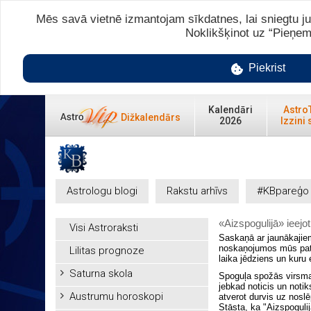
Mēs savā vietnē izmantojam sīkdatnes, lai sniegtu ju
Noklikšķinot uz “Pieņem
Piekrist
Kalendāri
Astro
Dižkalendārs
2026
Izzini 
Astrologu blogi
Rakstu arhīvs
#KBpareģo
«Aizspogulijā» ieejot
Visi Astroraksti
Saskaņā ar jaunākajiem
noskaņojumos mūs patie
Lilitas prognoze
laika jēdziens un kuru 
Saturna skola
Spoguļa spožās virsmas
jebkad noticis un noti
Austrumu horoskopi
atverot durvis uz nosl
Stāsta, ka "Aizspoguli