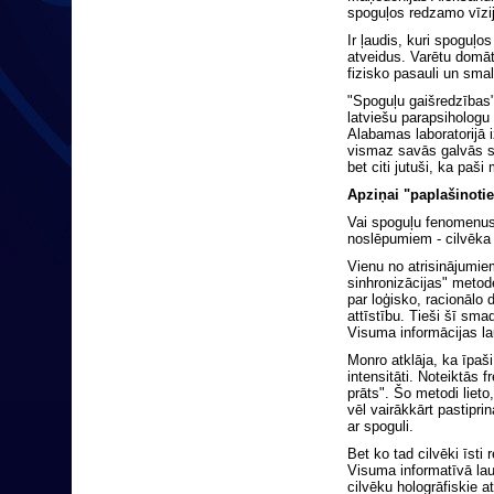
spoguļos redzamo vīzij
Ir ļaudis, kuri spoguļo
atveidus. Varētu domāt
fizisko pasauli un sma
"Spoguļu gaišredzības
latviešu parapsihologu 
Alabamas laboratorijā 
vismaz savās galvās sa
bet citi jutuši, ka paši
Apziņai "paplašinoti
Vai spoguļu fenomenus 
noslēpumiem - cilvēka 
Vienu no atrisinājumi
sinhronizācijas" metod
par loģisko, racionālo
attīstību. Tieši šī sm
Visuma informācijas la
Monro atklāja, ka īpaš
intensitāti. Noteiktās 
prāts". Šo metodi lieto
vēl vairākkārt pastipr
ar spoguli.
Bet ko tad cilvēki īsti
Visuma informatīvā lauk
cilvēku hologrāfiskie at