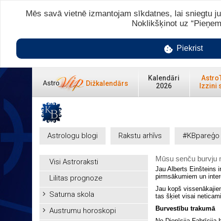
Mēs savā vietnē izmantojam sīkdatnes, lai sniegtu ju
Noklikšķinot uz “Pieņem
Piekrist
Kalendāri
Astro
Dižkalendārs
2026
Izzini 
Astrologu blogi
Rakstu arhīvs
#KBpareģo
Mūsu senču burvju 
Visi Astroraksti
Jau Alberts Einšteins i
pirmsākumiem un inter
Lilitas prognoze
Jau kopš vissenākajiem
Saturna skola
tas šķiet visai neticami
Burvestību trakumā
Austrumu horoskopi
No Dionīsija Fabrīcija 