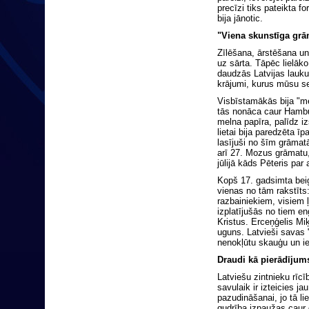
precīzi tiks pateikta fo
bija jānotic.
"Viena skunstīga grā
Zīlēšana, ārstēšana un
uz sārta. Tāpēc lielā
daudzās Latvijas lauku
krājumi, kurus mūsu se
Visbīstamākās bija "me
tās nonāca caur Hamburg
melna papīra, palīdz iz
lietai bija paredzēta īp
lasījuši no šīm grāma
arī 27. Mozus grāmatu,
jūlijā kāds Pēteris pa
Kopš 17. gadsimta bei
vienas no tām rakstīts
razbainiekiem, visiem 
izplatījušās no tiem e
Kristus. Erceņģelis Mi
uguns. Latvieši savas 
nenokļūtu skauģu un ie
Draudi kā pierādījum
Latviešu zintnieku rīcī
savulaik ir izteicies j
pazudināšanai, jo tā li
gudrība izpaužas caur