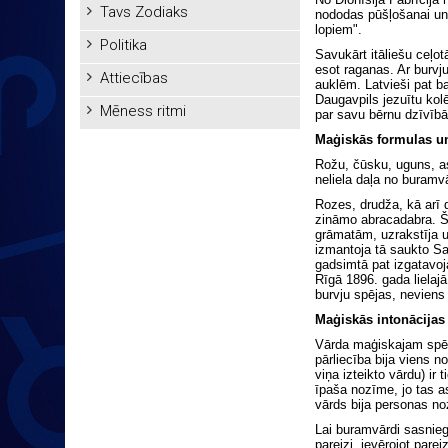
Tavs Zodiaks
nododas pūšļošanai un 
lopiem".
Politika
Savukārt itāliešu ceļ
esot raganas. Ar burv
Attiecības
auklēm. Latvieši pat b
Daugavpils jezuītu kol
Mēness ritmi
par savu bērnu dzīvīb
Maģiskās formulas un
Rožu, čūsku, uguns, asi
neliela daļa no buram
Rozes, drudža, kā arī d
zināmo abracadabra. Š
grāmatām, uzrakstīja u
izmantoja tā saukto Sa
gadsimtā pat izgatavoja
Rīgā 1896. gada lielajā
burvju spējas, neviens 
Maģiskās intonācijas
Vārda maģiskajam spēk
pārliecība bija viens n
viņa izteikto vārdu) i
īpaša nozīme, jo tas as
vārds bija personas no
Lai buramvārdi sasnieg
pareizi, ievērojot pare