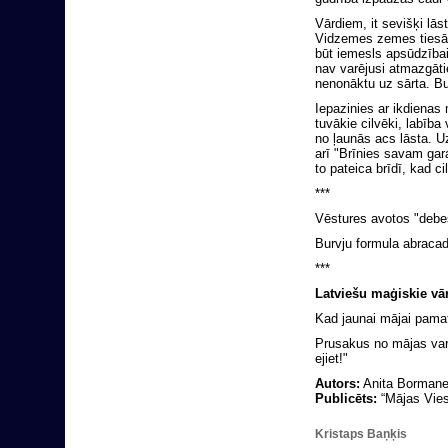
Vārdiem, it sevišķi lā
Vidzemes zemes tiesā l
būt iemesls apsūdzībai
nav varējusi atmazgāti
nenonāktu uz sārta. Bur
Iepazinies ar ikdienas
tuvākie cilvēki, labība
no ļaunās acs lāsta. Uz
arī "Brīnies savam ga
to pateica brīdī, kad c
***
Vēstures avotos "debe
Burvju formula abracad
***
Latviešu maģiskie vār
Kad jaunai mājai pamats
Prusakus no mājas var 
ejiet!"
Autors:
Anita Borman
Publicēts:
“Mājas Viesi
Kristaps Baņķis