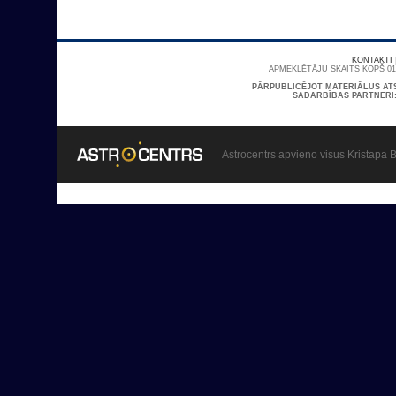
KONTAKTI
APMEKLĒTĀJU SKAITS KOPŠ 01/
PĀRPUBLICĒJOT MATERIĀLUS AT
SADARBĪBAS PARTNERI
Astrocentrs apvieno visus Kristapa B