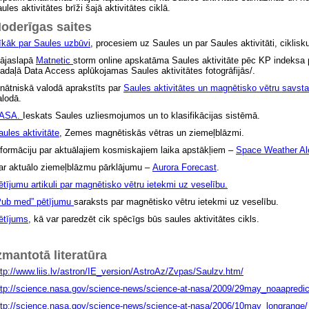
ules aktivitātes brīži šajā aktivitātes ciklā.
oderīgas saites
īkāk par Saules uzbūvi
, procesiem uz Saules un par Saules aktivitāti, ciklis
ājaslapā
Matnetic
storm online apskatāma Saules aktivitāte pēc KP indeksa 
sadaļā Data Access aplūkojamas Saules aktivitātes fotogrāfijās/.
inātniskā valodā aprakstīts par
Saules aktivitātes un magnētisko vētru savstar
alodā.
ASA.
Ieskats Saules uzliesmojumos un to klasifikācijas sistēmā.
aules aktivitāte
, Zemes magnētiskās vētras un ziemeļblāzmi.
nformāciju par aktuālajiem kosmiskajiem laika apstākļiem –
Space Weather Al
ar aktuālo ziemeļblāzmu pārklājumu –
Aurora Forecast
.
ētījumu artikuli par magnētisko vētru ietekmi uz veselību.
Pub med” pētījumu
saraksts par magnētisko vētru ietekmi uz veselību.
ētījums
, kā var paredzēt cik spēcīgs būs saules aktivitātes cikls.
zmantotā literatūra
ttp://www.liis.lv/astron/IE_version/AstroAz/Zvpas/Saulzv.htm/
ttp://science.nasa.gov/science-news/science-at-nasa/2009/29may_noaapredic
ttp://science.nasa.gov/science-news/science-at-nasa/2006/10may_longrange/