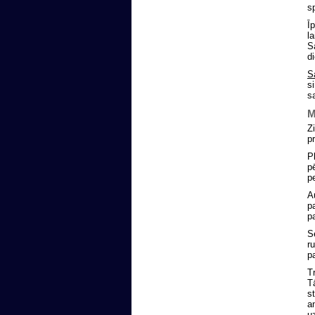
s
Ī
l
S
d
S
s
sa
M
Z
p
P
p
p
A
p
p
S
r
p
T
T
s
a
u