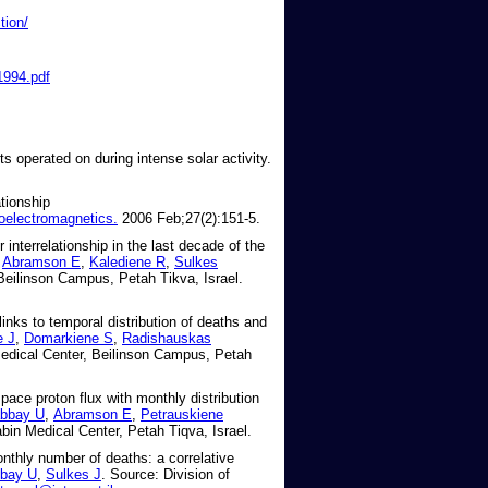
tion/
1994.pdf
s operated on during intense solar activity.
tionship
oelectromagnetics.
2006 Feb;27(2):151-5.
interrelationship in the last decade of the
,
Abramson E
,
Kalediene R
,
Sulkes
Beilinson Campus, Petah Tikva, Israel.
nks to temporal distribution of deaths and
e J
,
Domarkiene S
,
Radishauskas
Medical Center, Beilinson Campus, Petah
pace proton flux with monthly distribution
bbay U
,
Abramson E
,
Petrauskiene
bin Medical Center, Petah Tiqva, Israel.
nthly number of deaths: a correlative
bay U
,
Sulkes J
. Source: Division of