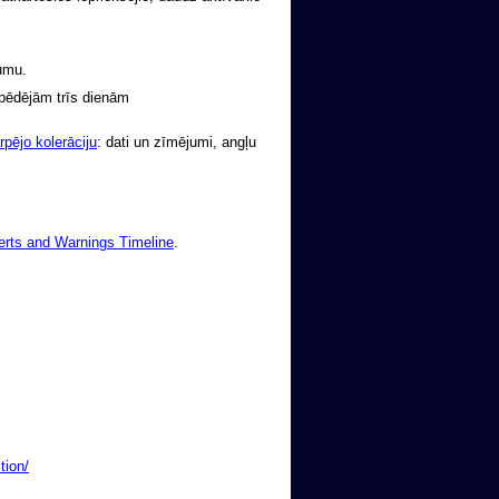
kumu.
pēdējām trīs dienām
pējo kolerāciju
: dati un zīmējumi, angļu
erts and Warnings Timeline
.
tion/