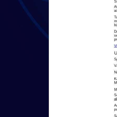
S
A
a
T
m
b
D
s
p
V
U
S
V
N
K
M
M
S
a
A
p
S