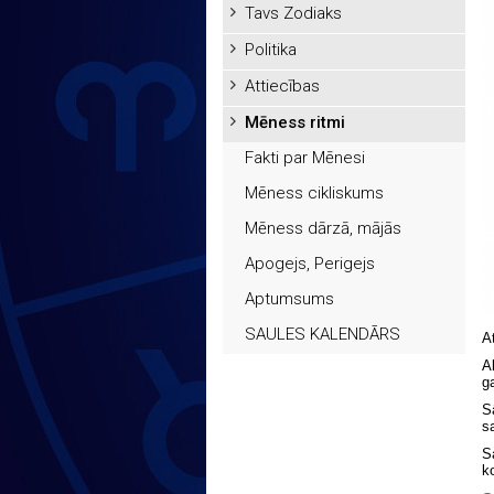
Tavs Zodiaks
Politika
Attiecības
Mēness ritmi
Fakti par Mēnesi
Mēness cikliskums
Mēness dārzā, mājās
Apogejs, Perigejs
Aptumsums
SAULES KALENDĀRS
A
A
g
S
s
S
k