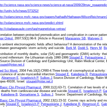
ttp://science.nasa.gov/science-news/science-at-nasa/2009/29may_noaapredic
ttp://unity.lv/lv/news/373252/
ttp://solarscience.msfc.nasa.gov/papers/hathadh/HathawayWilsonReichmann
ttp://solarscience.msfc.nasa.gov/predict.shtml
ttp://citadapasaule.com/tag/magnetiskas-vetras/
orrelation between protracted premedication and complication in cancer patient
opr Onkol.
2007;53(1):96-9. [Article in Russian]
Marasanov SB
,
Matveev II
.
o ambient electromagnetic fields affect behaviour? A demonstration of the rela
etween geomagnetic storm activity and suicide.
Berk M
,
Dodd S
,
Henry M
.
Bi
istribution of monthly deaths, solar (SA) and geomagnetic (GMA) activity: their 
econd millennium: the Lithuanian study 1990-1999.
Stoupel E
,
Petrauskiene J
.Source Division of Cardiology and Epidemiology Unit, Rabin Medical Center, 
toupel@inter.net.il
ed Sci Monit.
2004 Feb;10(2):CR80-4.Three kinds of cosmophysical activity: li
ccurrence of acute myocardial infarction.
Stoupel E
,
Kalediene R
,
Petrauskien
,
Abramson E
,
Israelevich P
,
Sulkes J
.Source.Division of Cardiology, Rabin 
iqwa 49100, Israel.
stoupel@inter.net.il
 Basic Clin Physiol Pharmacol.
2000;11(1):63-71. Correlation of two levels of s
f deaths from cardiovascular disease and suicide.
Stoupel E
,
Israelevich P
,
Ga
,
Kalediene B
,
Domarkiene S
,
Sulkes J
. Source: Department of Cardiology, Ra
 Basic Clin Physiol Pharmacol.
2002;13(1):23-32. Cosmic rays activity and mo
tudy.
Stoupel E
,
Israelevich P
,
Petrauskiene J
,
Kalediene R
,
Abramson E
,
Gab