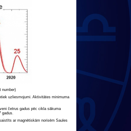
ot number)
tiek uzliesmojumi. Aktivitātes minimuma
tuveni četrus gadus pēc cikla sākuma
 7 gadus.
 saistīts ar magnētiskām norisēm Saules