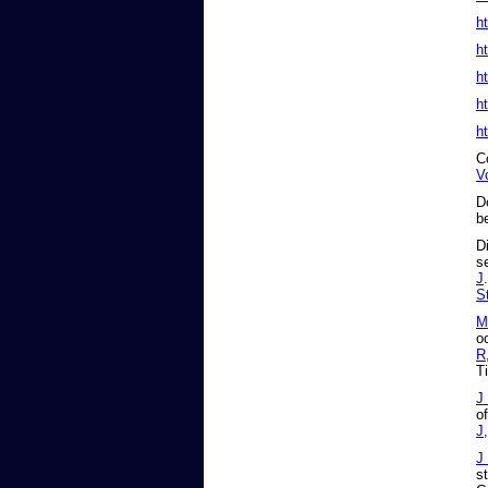
h
h
h
h
h
C
V
D
b
D
s
J
S
M
o
R
T
J
o
J
J
s