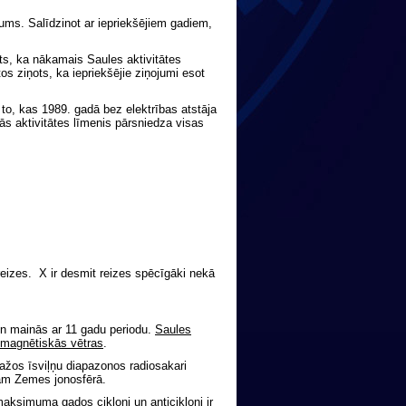
ums. Salīdzinot ar iepriekšējiem gadiem,
s, ka nākamais Saules aktivitātes
 ziņots, ka iepriekšējie ziņojumi esot
to, kas 1989. gadā bez elektrības atstāja
s aktivitātes līmenis pārsniedza visas
eizes. X ir desmit reizes spēcīgāki nekā
un mainās ar 11 gadu periodu.
Saules
magnētiskās vētras
.
dažos īsviļņu diapazonos radiosakari
iņām Zemes jonosfērā.
maksimuma gados cikloni un anticikloni ir