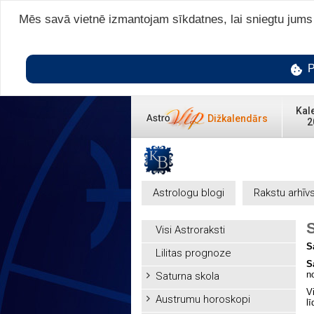
Mēs savā vietnē izmantojam sīkdatnes, lai sniegtu jums v
P
Kal
Dižkalendārs
2
Astrologu blogi
Rakstu arhīv
Visi Astroraksti
S
Lilitas prognoze
S
n
Saturna skola
Vi
Austrumu horoskopi
l