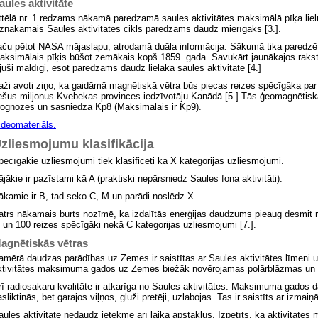
aules aktivitāte
ttēlā nr. 1 redzams nākamā paredzamā saules aktivitātes maksimālā pīķa liel
iznākamais Saules aktivitātes cikls paredzams daudz mierīgāks [3.].
aču pētot NASA mājaslapu, atrodamā duāla informācija. Sākumā tika paredzēt
aksimālais pīķis būšot zemākais kopš 1859. gada. Savukārt jaunākajos rakstos
ijuši maldīgi, esot paredzams daudz lielāka saules aktivitāte [4.]
aži avoti ziņo, ka gaidāmā magnētiskā vētra būs piecas reizes spēcīgāka par 
ešus miljonus Kvebekas provinces iedzīvotāju Kanādā [5.] Tās ģeomagnētiskā
rognozes un sasniedza Kp8 (Maksimālais ir Kp9).
ideomateriāls.
zliesmojumu klasifikācija
pēcīgākie uzliesmojumi tiek klasificēti kā X kategorijas uzliesmojumi.
ājākie ir pazīstami kā A (praktiski nepārsniedz Saules fona aktivitāti).
ākamie ir B, tad seko C, M un parādi noslēdz X.
atrs nākamais burts nozīmē, ka izdalītās enerģijas daudzums pieaug desmit r
 un 100 reizes spēcīgāki nekā C kategorijas uzliesmojumi [7.].
agnētiskās vētras
amērā daudzas parādības uz Zemes ir saistītas ar Saules aktivitātes līmeni 
ktivitātes maksimuma gados uz Zemes biežāk novērojamas polārblāzmas
un 
rī radiosakaru kvalitāte ir atkarīga no Saules aktivitātes. Maksimuma gados 
asliktinās, bet garajos viļņos, gluži pretēji, uzlabojas. Tas ir saistīts ar izma
aules aktivitāte nedaudz ietekmē arī laika apstākļus. Izpētīts, ka aktivitātes 