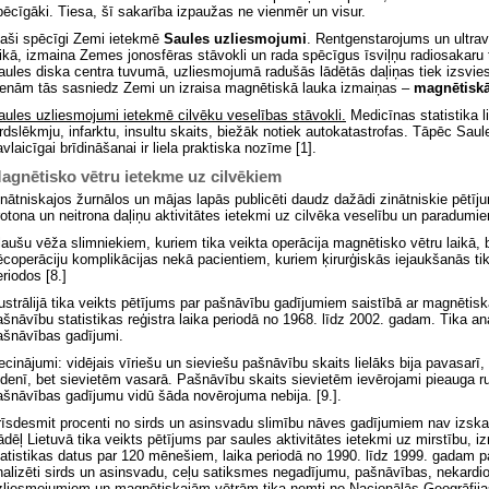
pēcīgāki. Tiesa, šī sakarība izpaužas ne vienmēr un visur.
paši spēcīgi Zemi ietekmē
Saules uzliesmojumi
. Rentgenstarojums un ultra
aikā, izmaina Zemes jonosfēras stāvokli un rada spēcīgus īsviļņu radiosakar
aules diska centra tuvumā, uzliesmojumā radušās lādētās daļiņas tiek izsvie
ienām tās sasniedz Zemi un izraisa magnētiskā lauka izmaiņas –
magnētiskā
aules
uzliesmojumi ietekmē cilvēku veselības stāvokli.
Medicīnas statistika l
irdslēkmju, infarktu, insultu skaits, biežāk notiek autokatastrofas. Tāpēc Sa
vlaicīgai brīdināšanai ir liela praktiska nozīme [1].
agnētisko vētru ietekme uz cilvēkiem
inātniskajos žurnālos un mājas lapās publicēti daudz dažādi zinātniskie pētīj
rotona un neitrona daļiņu aktivitātes ietekmi uz cilvēka veselību un paradumi
laušu vēža slimniekiem, kuriem tika veikta operācija magnētisko vētru laikā, 
ēcoperāciju komplikācijas nekā pacientiem, kuriem ķirurģiskās iejaukšanās tik
eriodos [8.]
ustrālijā tika veikts pētījums par pašnāvību gadījumiem saistībā ar magnētisk
ašnāvību statistikas reģistra laika periodā no 1968. līdz 2002. gadam. Tika an
ašnāvības gadījumi.
ecinājumi: vidējais vīriešu un sieviešu pašnāvību skaits lielāks bija pavasarī
udenī, bet sievietēm vasarā. Pašnāvību skaits sievietēm ievērojami pieauga r
ašnāvības gadījumu vidū šāda novērojuma nebija. [9.].
rīsdesmit procenti no sirds un asinsvadu slimību nāves gadījumiem nav izskai
ādēļ Lietuvā tika veikts pētījums par saules aktivitātes ietekmi uz mirstību, 
tatistikas datus par 120 mēnešiem, laika periodā no 1990. līdz 1999. gadam 
nalizēti sirds un asinsvadu, ceļu satiksmes negadījumu, pašnāvības, nekardi
zliesmojumiem un magnētiskajām vētrām tika ņemti no Nacionālās Ģeogrāfija