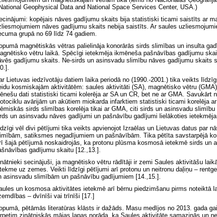
 National Geophysical Data and National Space Services Center, USA.)
ecinājumi: kopējais nāves gadījumu skaits bija statistiski ticami saistīts ar
zliesmojumiem nāves gadījumu skaits nebija saistīts. Ar saules uzliesmojumie
ecuma grupā no 69 līdz 74 gadiem.
opumā magnētiskās vētras palielināja konorārās sirds slimības un insulta gad
agnētisko vētru laikā. Spēcīgi ietekmēja ikmēneša pašnāvības gadījumu skait
āvēs gadījumu skaits. Ne-sirds un asinsvadu slimību nāves gadījumu skaits stat
0.].
ar Lietuvas iedzīvotāju datiem laika periodā no (1990.-2001.) tika veikts līdzīg
eidu kosmiskajām aktivitātēm: saules aktivitāti (SA), magnētisko vētru (GMA) u
ēnešu dati statistiski ticami kolerēja ar SA un CR, bet ne ar GMA. Savukārt
otociklu avārijām un akūtiem miokarda infarktiem statistiski ticami korelēja ar 
šēmiskās sirds slimības korelēja tikai ar GMA, citi sirds un asinsvadu slimīb
irds un asinsvadu nāves gadījumi un pašnāvību gadījumi lielākoties ietekmēja
īdzīgi vēl divi pētījumi tika veikts apvienojot Izraēlas un Lietuvas datus par
limībām, satiksmes negadījumiem un pašnāvībām. Tika pētīta savstarpējā kor
rī šajā pētījumā noskaidrojās, ka protonu plūsma kosmosā ietekmē sirds un
ašnāvības gadījumu skaitu [12.,13.].
inātnieki secinājuši, ja magnētisko vētru rādītāji ir zemi Saules aktivitāšu laik
etekme uz zemes. Veikti līdzīgi pētījumi arī protonu un neitronu daļiņu – rentg
n asinsvadu slimībām un pašnāvību gadījumiem [14.,15.].
aules un kosmosa aktivitātes ietekmē arī bērnu piedzimšanu pirms noteiktā lai
zemdības – dvīnīši vai trīnīši [17.]
opumā, pētāmās literatūras klāsts ir dažāds. Masu medījos no 2013. gada gaida
urpetim zinātniskās mājas lapas norāda, ka Saules aktivitāte samazinās un nea