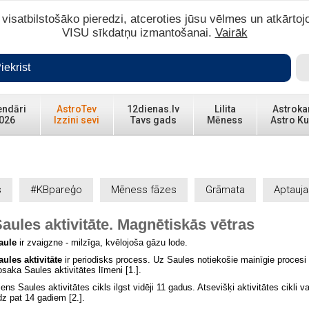
isatbilstošāko pieredzi, atceroties jūsu vēlmes un atkārtoj
VISU sīkdatņu izmantošanai.
Vairāk
iekrist
endāri
AstroTev
12dienas.lv
Lilita
Astroka
026
Izzini sevi
Tavs gads
Mēness
Astro Ku
s
#KBpareģo
Mēness fāzes
Grāmata
Aptauja
Saules
aktivitāte. Magnētiskās vētras
aule
ir zvaigzne - milzīga, kvēlojoša gāzu lode.
aules aktivitāte
ir periodisks process. Uz Saules notiekošie mainīgie procesi 
osaka Saules aktivitātes līmeni [1.].
ens Saules aktivitātes cikls ilgst vidēji 11 gadus. Atsevišķi aktivitātes cikli va
īdz pat 14 gadiem [2.].