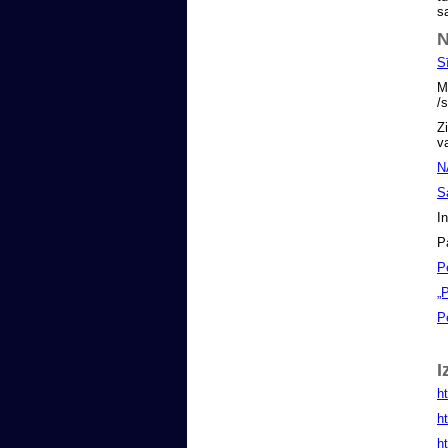
sa
N
S
M
/
Z
v
N
S
I
P
P
„
P
I
h
h
h