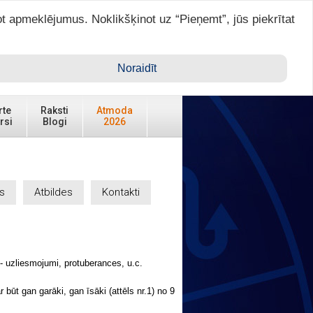
ot apmeklējumus. Noklikšķinot uz “Pieņemt”, jūs piekrītat
Ienākt ar ASTRO VIP >
Noraidīt
rte
Raksti
Atmoda
rsi
Blogi
2026
s
Atbildes
Kontakti
- uzliesmojumi, protuberances, u.c.
r būt gan garāki, gan īsāki (attēls nr.1) no 9