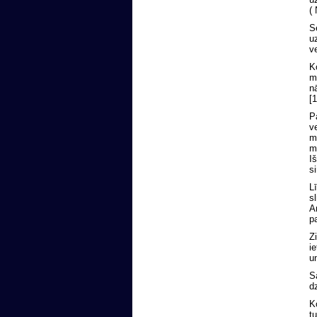
(
S
u
v
K
m
n
[1
P
v
m
m
I
s
L
s
A
p
Z
i
u
S
d
K
t