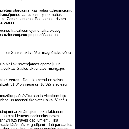
violetais starojums, kas rodas uzliesmojumu
u traucējumus. Ja uzliesmojums notiek
stas Zemes virzienā. Pēc vienas, divām
s vētras
.
iecina, ka uzliesmojumu laikā pieaug
ules uzliesmojumu prognozēšanai un
umi par Saules aktivitāšu, magnētisko vētru,
em.
bija biežāk novērojamas operāciju un
a veiktas Saules aktivitātes mierīgajos
ajām vētrām. Dati tika ņemti no valsts
alizēti 51 845 vīriešu un 16 327 sieviešu
, mazāks pašnāvību skaits vīriešiem bija
udens un magnētisko vētru laikā. Vīriešu
drojami ar zināmajiem riska faktoriem.
izmantojot Lietuvas nacionālās nāves
par 424 925 nāves gadījumiem. Tika
ovaskulārās nāves gadījumi. Dati par saules
s datu un valsts kosmoss servisa centra