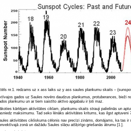
ttēls nr.1. redzams uz x ass laiks uz y ass saules plankumu skaits – (sunsp
ktīvajos gados uz Saules novēro daudzus plankumus, protuberances, bieži no
ados plankumu un ar tiem saistīto aktīvo apgabalu ir ļoti maz.
ākoties kārtējam aktivitātes ciklam, plankumu skaits strauji palielinās un ap
asniedz maksimumu. Tad seko lēnāks aktivitātes kritums, kas ilgst aptuveni
aules aktivitātes cikliskuma cēlonis nav precīzi zināms, domājams, ka tas ir
onvektīvajā zonā un dažādu Saules slāņu atšķirīgo griešanās ātrumu [1.].