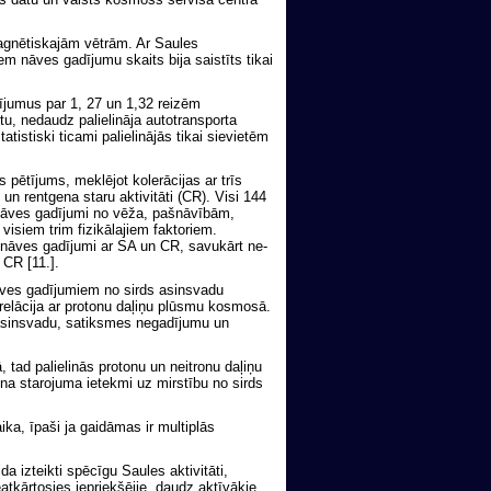
 magnētiskajām vētrām. Ar Saules
m nāves gadījumu skaits bija saistīts tikai
ījumus par 1, 27 un 1,32 reizēm
u, nedaudz palielināja autotransporta
istiski ticami palielinājās tikai sievietēm
s pētījums, meklējot kolerācijas ar trīs
n rentgena staru aktivitāti (CR). Visi 144
 nāves gadījumi no vēža, pašnāvībām,
visiem trim fizikālajiem faktoriem.
u nāves gadījumi ar SA un CR, savukārt ne-
 CR [11.].
 nāves gadījumiem no sirds asinsvadu
elācija ar protonu daļiņu plūsmu kosmosā.
 asinsvadu, satiksmes negadījumu un
ā, tad palielinās protonu un neitronu daļiņu
ena starojuma ietekmi uz mirstību no sirds
ka, īpaši ja gaidāmas ir multiplās
 izteikti spēcīgu Saules aktivitāti,
tkārtosies iepriekšējie, daudz aktīvākie