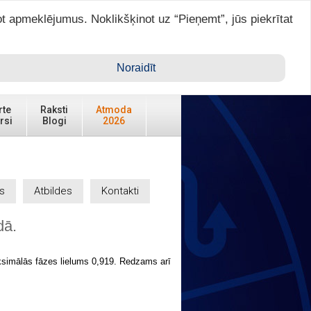
ot apmeklējumus. Noklikšķinot uz “Pieņemt”, jūs piekrītat
Ienākt ar ASTRO VIP >
Noraidīt
Reģistrēties
rte
Raksti
Atmoda
rsi
Blogi
2026
s
Atbildes
Kontakti
ā.
ksimālās fāzes lielums 0,919. Redzams arī