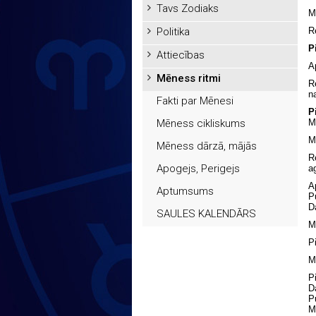
Tavs Zodiaks
M
Politika
R
P
Attiecības
A
Mēness ritmi
R
n
Fakti par Mēnesi
P
Mēness cikliskums
M
M
Mēness dārzā, mājās
R
Apogejs, Perigejs
a
A
Aptumsums
P
D
SAULES KALENDĀRS
M
P
M
P
D
P
M