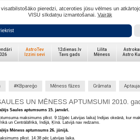
isatbilstošāko pieredzi, atceroties jūsu vēlmes un atkārtoj
VISU sīkdatņu izmantošanai.
Vairāk
iekrist
endāri
AstroTev
12dienas.lv
Lilita
Astroka
026
Izzini sevi
Tavs gads
Mēness
Astro Ku
s
#KBpareģo
Mēness fāzes
Grāmata
Aptauja
SAULES UN MĒNESS APTUMSUMI 2010. gad
aļējs Saules aptumsums 15. janvārī.
ptumsuma maksimums plkst. 9:11(pēc Latvijas laika) Indijas okeānā, kur ma
frikā un Centrālāfrikā, Indijā, Ķīnā. Latvijā nav redzams.
aļējs Mēness aptumsums 26. jūnijā.
aksimums plkst. 14:38 pēc Latvijas laika.