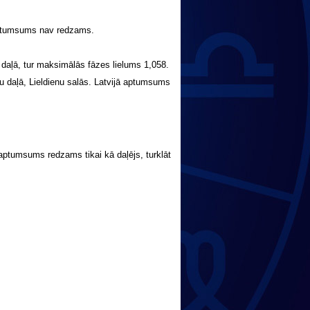
aptumsums nav redzams.
aļā, tur maksimālās fāzes lielums 1,058.
 daļā, Lieldienu salās. Latvijā aptumsums
aptumsums redzams tikai kā daļējs, turklāt