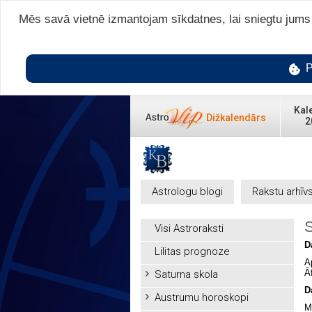
Mēs savā vietnē izmantojam sīkdatnes, lai sniegtu jums v
P
Kal
Dižkalendārs
2
Astrologu blogi
Rakstu arhīv
Visi Astroraksti
D
Lilitas prognoze
A
Ā
Saturna skola
D
Austrumu horoskopi
M