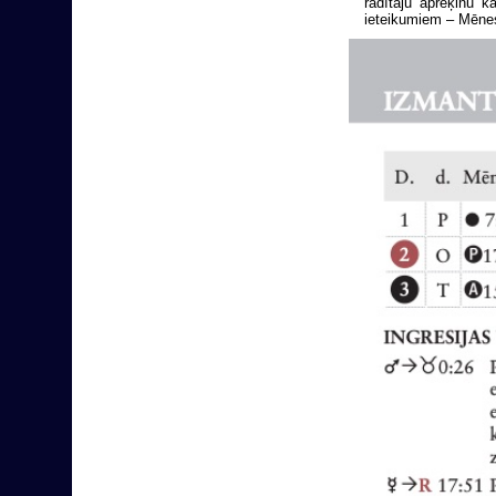
rādītāju aprēķinu 
ieteikumiem – Mēnes