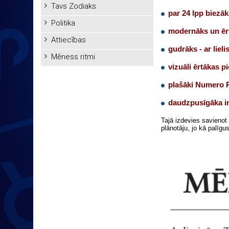
Tavs Zodiaks
par 24 lpp biezāk
Politika
modernāks un ēr
Attiecības
gudrāks - ar liel
Mēness ritmi
vizuāli ērtākas p
plašāki Numero P
daudzpusīgāka i
Tajā izdevies savienot
plānotāju, jo kā palīgu