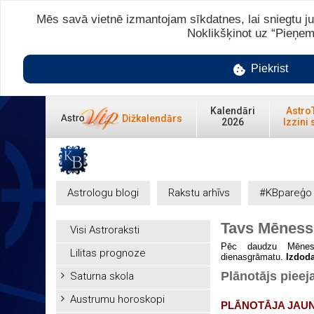
Mēs savā vietnē izmantojam sīkdatnes, lai sniegtu ju
Noklikšķinot uz “Pieņem
Piekrist
Kalendāri
Astro
Dižkalendārs
2026
Izzini 
Astrologu blogi
Rakstu arhīvs
#KBpareģo
Tavs Mēness
Visi Astroraksti
Pēc daudzu Mēness 
Lilitas prognoze
dienasgrāmatu.
Izdod
Plānotājs pieej
Saturna skola
Austrumu horoskopi
PLĀNOTĀJA JAUNU