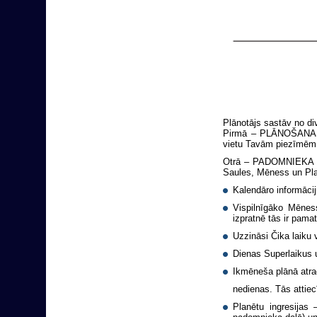
Plānotājs sastāv n
Pirmā – PLĀNOŠANAS d
vietu Tavām piezīmēm 
Otrā – PADOMNIEKA daļa
Saules, Mēness un Pla
Kalendāro informācij
Vispilnīgāko Mēne
izpratnē tās ir pamat
Uzzināsi Čika laiku
Dienas Superlaikus 
Ikmēneša plānā atra
nedienas. Tās attiec
Planētu ingresijas