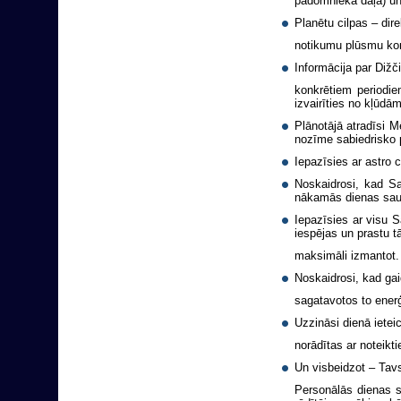
padomnieka daļā) un
Planētu cilpas – dire
notikumu plūsmu kon
Informācija par Dižč
konkrētiem periodie
izvairīties no kļūd
Plānotājā atradīsi 
nozīme sabiedrisko p
Iepazīsies ar astro c
Noskaidrosi, kad Sa
nākamās dienas sau
Iepazīsies ar visu 
iespējas un prastu t
maksimāli izmantot.
Noskaidrosi, kad ga
sagatavotos to enerģ
Uzzināsi dienā iete
norādītas ar noteikt
Un visbeidzot – Tav
Personālās dienas s