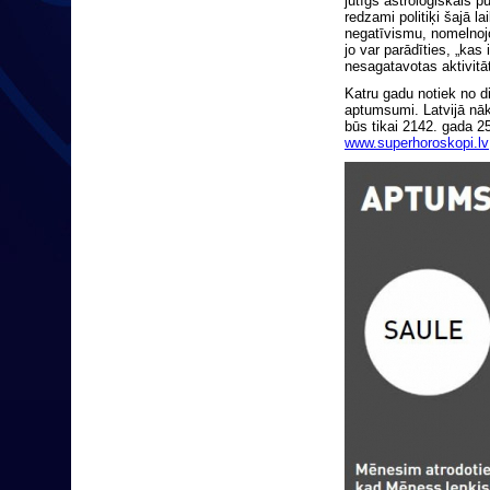
jūtīgs astroloģiskais pu
redzami politiķi šajā l
negatīvismu, nomelnoj
jo var parādīties, „ka
nesagatavotas aktivitā
Katru gadu notiek no d
aptumsumi. Latvijā nā
būs tikai 2142. gada 2
www.superhoroskopi.lv