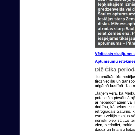
Vēdiskais skatījums
Aptumsumu ietekmes
Diž-Čika period
Turpmākās trīs nedēļas
tirdzniecību un transp
ačgārnā kustībā. Tas n
„Jāņem vērā, ka Merkur
potenciāla piesātināta
ar nepārdomātiem vai 
darbību, kā sekas izjut
retrogrādais Saturns, 
esmu veltījis skaļus v
ironiski piebilst: „Es 
vien, piedodiet, trakie.
daudz un finanšu lietas 