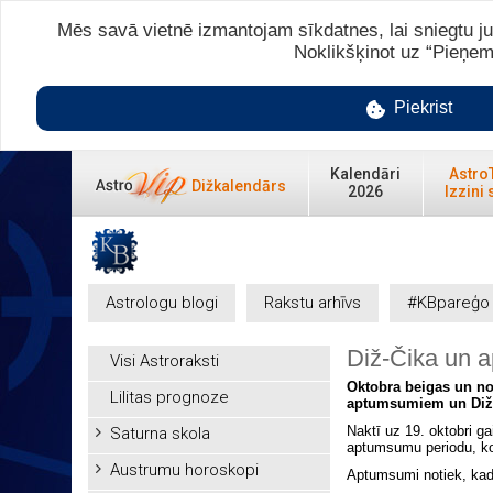
Mēs savā vietnē izmantojam sīkdatnes, lai sniegtu ju
Noklikšķinot uz “Pieņem
Piekrist
Kalendāri
Astro
Dižkalendārs
2026
Izzini 
Astrologu blogi
Rakstu arhīvs
#KBpareģo
Diž-Čika un 
Visi Astroraksti
Oktobra beigas un no
Lilitas prognoze
aptumsumiem un Diž-Č
Naktī uz 19. oktobri 
Saturna skola
aptumsumu periodu, ko
Austrumu horoskopi
Aptumsumi notiek, kad