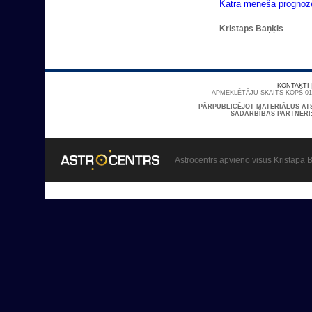
Katra mēneša prognoz
Kristaps Baņķis
KONTAKTI
APMEKLĒTĀJU SKAITS KOPŠ 01/
PĀRPUBLICĒJOT MATERIĀLUS AT
SADARBĪBAS PARTNERI
Astrocentrs apvieno visus Kristapa B