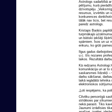
Astrologs sadarbībā ar
pētījumu, kurā pierādīt
dzīvotspēju. „Veiksmī
resursus, izvērtēs un v
konkurences donkihotis
tālāk nav ticis, bet re
paredz astrologs.
Kristaps Baņķis papild
turpmākajā uzņēmuma m
un būtiski iekšēji šķēr
spārniem. Īsos un uz na
enkuru, ko grūti pames
Ilgus gadus darbojoties
u.c. šīs nozares profes
laikos. Rezultātā darbu 
Kā redzams Astrologi.l
komunikācija un ar to 
saskarsmes līdzekļi – 
darbu sākšanai, darbav
laikā iegādātā tehnika
elektroniskos sūtījumu
„Ļoti iespējams, ka pol
Cilvēku personīgā sas
strīdēsies par sīkumie
nekā parasti. Tiks kavē
Jaunumi izrādīsies tika
analīzei, izpētei, idej