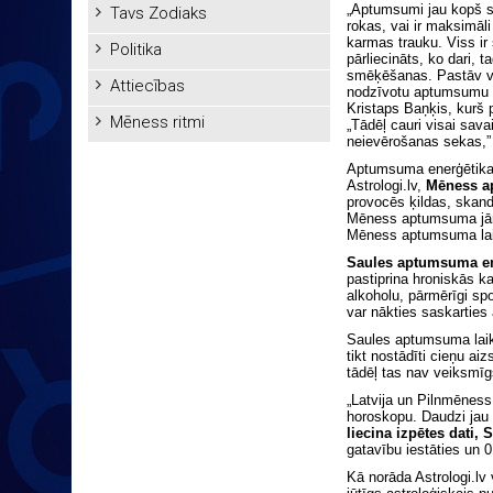
„Aptumsumi jau kopš se
Tavs Zodiaks
rokas, vai ir maksimāli
karmas trauku. Viss ir
Politika
pārliecināts, ko dari,
smēķēšanas. Pastāv vi
Attiecības
nodzīvotu aptumsumu pe
Kristaps Baņķis, kurš 
Mēness ritmi
„Tādēļ cauri visai sav
neievērošanas sekas,”
Aptumsuma enerģētika i
Astrologi.lv,
Mēness 
provocēs ķildas, skand
Mēness aptumsuma jānod
Mēness aptumsuma laik
Saules aptumsuma ener
pastiprina hroniskās ka
alkoholu, pārmērīgi sp
var nākties saskartie
Saules aptumsuma laikā
tikt nostādīti cieņu a
tādēļ tas nav veiksmīg
„Latvija un Pilnmēness,
horoskopu. Daudzi jau 
liecina izpētes dati
gatavību iestāties un 0
Kā norāda Astrologi.lv 