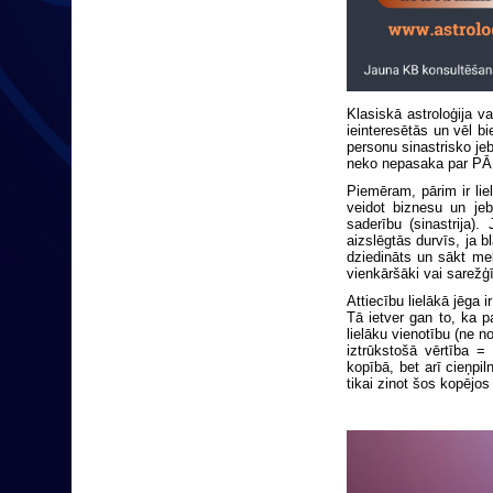
Klasiskā astroloģija v
ieinteresētās un vēl b
personu sinastrisko jeb
neko nepasaka par 
Piemēram, pārim ir li
veidot biznesu un jeb
saderību (sinastrija).
aizslēgtās durvīs, ja b
dziedināts un sākt mek
vienkāršāki vai sarežģī
Attiecību lielākā jēga 
Tā ietver gan to, ka pa
lielāku vienotību (ne n
iztrūkstošā vērtība =
kopībā, bet arī cieņpil
tikai zinot šos kopēj