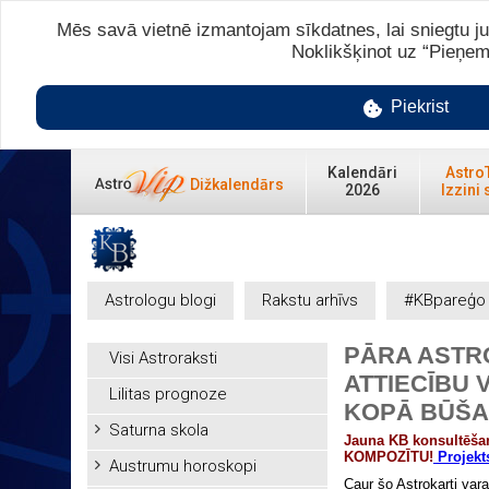
Mēs savā vietnē izmantojam sīkdatnes, lai sniegtu ju
Noklikšķinot uz “Pieņem
Piekrist
Kalendāri
Astro
Dižkalendārs
2026
Izzini 
Astrologu blogi
Rakstu arhīvs
#KBpareģo
PĀRA ASTR
Visi Astroraksti
ATTIECĪBU
Lilitas prognoze
KOPĀ BŪŠAN
Saturna skola
Jauna KB konsultēšan
KOMPOZĪTU!
Projekt
Austrumu horoskopi
Caur šo Astrokarti