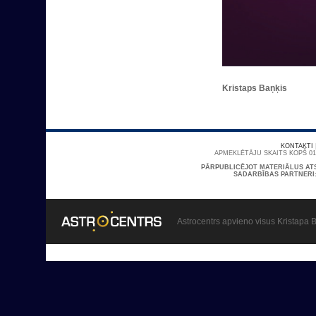
Kristaps Baņķis
KONTAKTI
APMEKLĒTĀJU SKAITS KOPŠ 01/
PĀRPUBLICĒJOT MATERIĀLUS AT
SADARBĪBAS PARTNERI
Astrocentrs apvieno visus Kristapa B