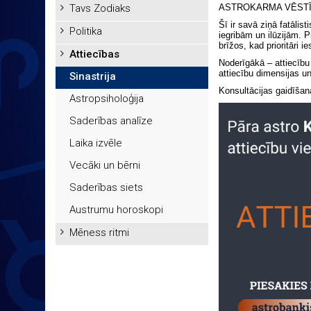
Tavs Zodiaks
ASTROKARMA VĒST
Šī ir savā ziņā fatālis
Politika
iegribām un ilūzijām. P
brīžos, kad prioritāri 
Attiecības
Noderīgākā – attiecību
attiecību dimensijas u
Sinastrija
Konsultācijas gaidīšana
Astropsiholoģija
Saderības analīze
Laika izvēle
Vecāki un bērni
Saderības siets
Austrumu horoskopi
Mēness ritmi