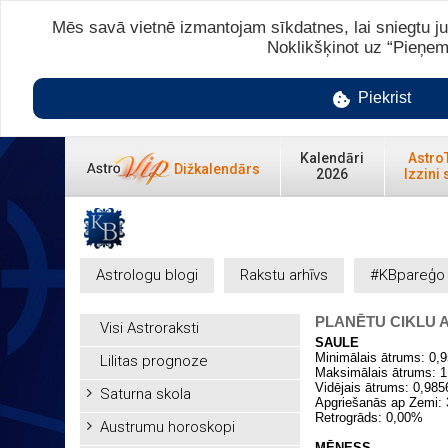
Mēs savā vietnē izmantojam sīkdatnes, lai sniegtu ju
Noklikšķinot uz “Pieņem
Piekrist
Kalendāri
Astro
Dižkalendārs
2026
Izzini 
Astrologu blogi
Rakstu arhīvs
#KBpareģo
PLANĒTU CIKLU 
Visi Astroraksti
SAULE
Minimālais ātrums: 0,9
Lilitas prognoze
Maksimālais ātrums: 1
Vidējais ātrums: 0,98
Saturna skola
Apgriešanās ap Zemi:
Retrogrāds: 0,00%
Austrumu horoskopi
MĒNESS