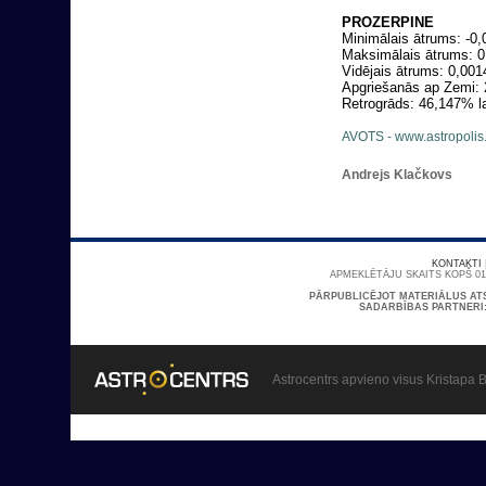
PROZERPINE
Minimālais ātrums: -0,
Maksimālais ātrums: 0
Vidējais ātrums: 0,00
Apgriešanās ap Zemi: 
Retrogrāds: 46,147% l
AVOTS - www.astropolis.
Andrejs Klačkovs
KONTAKTI
APMEKLĒTĀJU SKAITS KOPŠ 01/
PĀRPUBLICĒJOT MATERIĀLUS AT
SADARBĪBAS PARTNERI
Astrocentrs apvieno visus Kristapa B