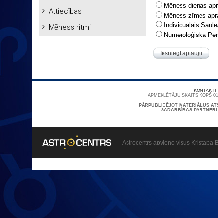
Mēness dienas apr
Attiecības
Mēness zīmes apr
Individuālais Saul
Mēness ritmi
Numeroloģiskā Per
Iesniegt aptauju
KONTAKTI
APMEKLĒTĀJU SKAITS KOPŠ 01/
PĀRPUBLICĒJOT MATERIĀLUS AT
SADARBĪBAS PARTNERI
Astrocentrs apvieno visus Kristapa B