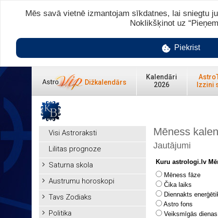
Mēs savā vietnē izmantojam sīkdatnes, lai sniegtu ju
Noklikšķinot uz “Pieņem
Piekrist
Kalendāri
Astro
Dižkalendārs
2026
Izzini 
Mēness kalen
Visi Astroraksti
Jautājumi
Lilitas prognoze
Kuru astrologi.lv M
Saturna skola
Mēness fāze
Austrumu horoskopi
Čika laiks
Diennakts enerģēti
Tavs Zodiaks
Astro fons
Politika
Veiksmīgās dienas