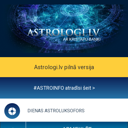
Astrologi.lv pilnā versija
#ASTROINFO atradīsi šeit >
DIENAS ASTROLUKSOFORS
CLICK TO COLLAPS