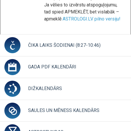
Ja vēlies to izvērstu atspoguļojumu,
tad spied APMEKLĒT, bet vislabāk –
apmeklē
ASTROLOGI.LV pilno versiju!
ČIKA LAIKS ŠODIENAI (8:27-10:46)
CLICK TO EX
GADA PDF KALENDĀRI
CLICK TO EXPAND CONT
DIŽKALENDĀRS
CLICK TO EXPAND CONTENTS
SAULES UN MĒNESS KALENDĀRS
CLICK TO EX