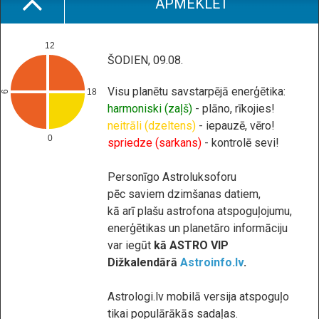
APMEKLĒT
12
ŠODIEN, 09.08.
Visu planētu savstarpējā enerģētika:
18
6
harmoniski (zaļš)
- plāno, rīkojies!
neitrāli (dzeltens)
- iepauzē, vēro!
0
spriedze (sarkans)
- kontrolē sevi!
Personīgo Astroluksoforu
pēc saviem dzimšanas datiem,
kā arī plašu astrofona atspoguļojumu,
enerģētikas un planetāro informāciju
var iegūt
kā ASTRO VIP
Dižkalendārā
Astroinfo.lv
.
Astrologi.lv mobilā versija atspoguļo
tikai populārākās sadaļas.