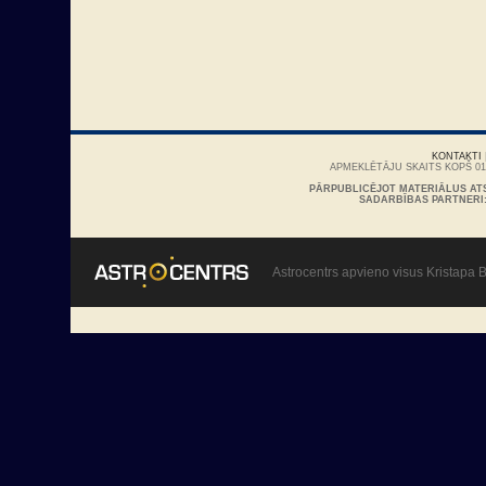
KONTAKTI
APMEKLĒTĀJU SKAITS KOPŠ 01/
PĀRPUBLICĒJOT MATERIĀLUS AT
SADARBĪBAS PARTNERI
Astrocentrs apvieno visus Kristapa B