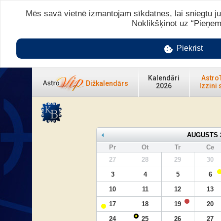
Mēs savā vietnē izmantojam sīkdatnes, lai sniegtu ju
Noklikšķinot uz “Pieņem
Piekrist
Kalendāri
Astro
Dižkalendārs
2026
Izzini 
AUGUSTS 
Pr
Ot
Tr
Ce
27
28
29
30
3
4
5
6
10
11
12
13
17
18
19
20
24
25
26
27