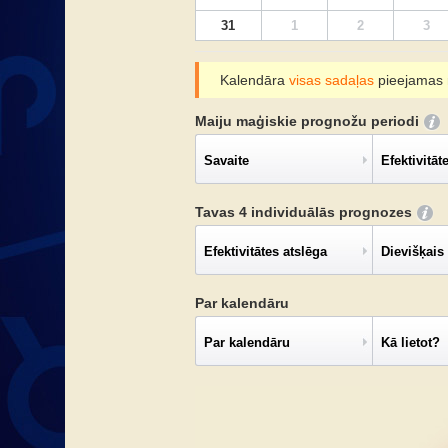
31
1
2
3
Kalendāra
visas sadaļas
pieejamas r
Maiju maģiskie prognožu periodi
Savaite
Efektivitāt
Tavas 4 individuālās prognozes
Efektivitātes atslēga
Dievišķais
Par kalendāru
Par kalendāru
Kā lietot?