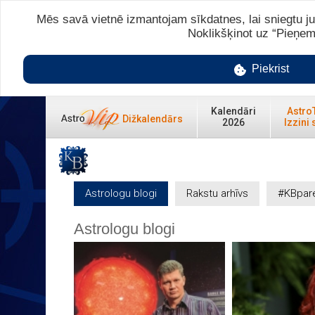
Mēs savā vietnē izmantojam sīkdatnes, lai sniegtu ju
Noklikšķinot uz “Pieņem
Piekrist
Kalendāri
Astro
Dižkalendārs
2026
Izzini 
Astrologu blogi
Rakstu arhīvs
#KBpar
Astrologu blogi