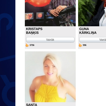
KRISTAPS
GUNA
BAŅĶIS
KĀRKLIŅA
Vairāk
Vair
3756
596
SANTA