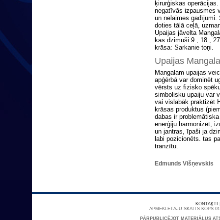
ķirurģiskas operācijas.
negatīvās izpausmes va
un nelaimes gadījumi. 
doties tālā ceļā, uzmanī
Upaijas jāvelta Mangal
kas dzimuši 9., 18., 27
krāsa: Sarkanie toņi.
Upaijas Mangal
Mangalam upaijas veic
apģērbā var dominēt ug
vērsts uz fizisko spēku
simbolisku upaiju var v
vai vislabāk praktizēt 
krāsas produktus (pie
dabas ir problemātiska
enerģiju harmonizēt, i
un jantras, īpaši ja d
labi pozicionēts. tas p
tranzītu.
Edmunds Višņevskis
KONTAKTI
APMEKLĒTĀJU SKAITS KOPŠ 01/
PĀRPUBLICĒJOT MATERIĀLUS AT