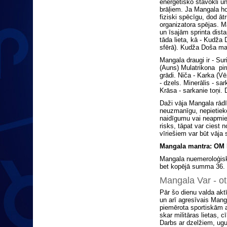
enerģētisko stāvokli un
brāļiem. Ja Mangala hoh
fiziski spēcīgu, dod āt
organizatora spējas. Ma
un īsajām sprinta dista
tāda lieta, kā - Kudža 
sfērā). Kudža Doša mai
Mangala draugi ir - Sur
(Auns) Mulatrikona pir
grādi. Niča - Karka (V
- dzels. Minerālis - sa
Krāsa - sarkanie toņi. 
Daži vāja Mangala rādīt
neuzmanīgu, nepietiekoš
naidīgumu vai neapmieri
risks, tāpat var ciest
vīriešiem var būt vāja 
Mangala mantra: 
Mangala nuemeroloģiskā 
bet kopējā summa 36.
Mangala Var - ot
Pār šo dienu valda aktī
un arī agresīvais Mang
piemērota sportiskām 
skar militāras lietas, 
Darbs ar dzelžiem, ugun