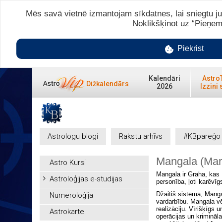
Mēs savā vietnē izmantojam sīkdatnes, lai sniegtu ju
Noklikšķinot uz “Pieņem
Piekrist
Kalendāri
Astro
Dižkalendārs
2026
Izzini 
Astrologu blogi
Rakstu arhīvs
#KBpareģo
Mangala (Ma
Astro Kursi
Mangala ir Graha, kas 
Astroloģijas e-studijas
personība, ļoti karēvīg
Džaitiš sistēmā, Mangal
Numeroloģija
vardarbību. Mangala vē
realizāciju. Vīrišķīgs 
Astrokarte
operācijas un krimināl