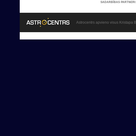
SADARBĪBAS PARTNERI
Astrocentrs apvieno visus Kristapa B