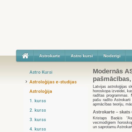
Astrokarte
Astro kursi
Noderīgi
Modernās
A
Astro Kursi
pašmācības, 
Astroloģijas e-studijas
Latvijas astroloģijas s
Astroloģija
horoskopa izveidei, kas
radītas programmas. 
pašu radīto Astrokart
1. kurss
apmācības teoriju, māc
2. kurss
Astrokarte – skats
Kristaps Baņķis “As
3. kurss
vecmodīgiem horoskopi
un saprotamu Astrokart
4. kurss