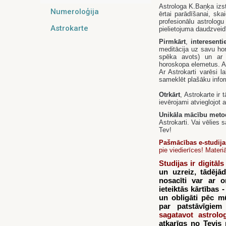
Astrologa K.Baņķa izs
Numeroloģija
ērtai parādīšanai, ska
profesionālu astrologu
Astrokarte
pielietojuma daudzveid
Pirmkārt
,
interesent
meditācija uz savu hor
spēka avots) un ar 
horoskopa elemetus. As
Ar Astrokarti varēsi 
sameklēt plašāku infor
Otrkārt
, Astrokarte ir 
ievērojami atvieglojot
Unikāla mācību meto
Astrokarti. Vai vēlies
Tev!
Pašmācības e-studija
pie viedierīces! Materi
Studijas ir digitāl
un uzreiz, tādējād
nosacīti var ar 
ieteiktās kārtības 
un obligāti pēc mū
par patstāvīgie
sagatavot astrolog
atkarīgs no Tevis 