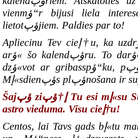
kalendؤپriem. Atskatoties uz 16 gadu veikumu, jؤپatzؤ«st, ka
vienmؤ“r bijusi liela interese un mؤ«lestؤ«ba no kalendؤپru
lietotؤپjiem. Paldies par to!
Apliecinu Tev cieإ†u, ka uzdrؤ«kstؤ“jies iegإ«t un centies pielietot
arؤ« šo kalendؤپru. To darؤ«dams, Tu esi pieإ†ؤ“mis lؤ“mumu
dzؤ«vot ar gribasspؤ“ku, pؤپrdomؤپti un ar skatu nؤپkotnؤ“.
u esi mإ«su Supervaronis, nolemjot vadؤ«ties pؤ“c
Šajؤپ ziإ†ؤپ T
astro vieduma. Visu cieإ†u!
Centos, lai Tavs gads bإ«tu maksimؤپli Saules enerؤ£iju saإ†emošs