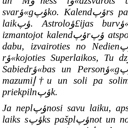
un Mؤ“ness lؤ«dzsvarots un Tu nepalaistu garؤپm pašu
svarؤ«gؤپko. Kalendؤپrs palؤ«dzؤ“s labas lietas paveikt labؤپ
laikؤپ. Astroloؤ£ijas burvؤ«ba ir, pavؤ“rojot un personؤ«gi
izmantojot kalendؤپrؤپ atspoguؤ¼oto Saules un Mؤ“ness ciklisko
dabu, izvairoties no Nedienؤپm, atslؤپbstot ؤŒika laikؤپ un
rؤ«kojoties Superlaikos, Tu dzؤ«vosi pareizi jeb Kosmosa, Dabas,
Sabiedrؤ«bas un Personؤ«gؤپ ieguvuma sinerؤ£ijؤپ. Sؤپc ar
mazumiإ†u un soli pa solim sanؤپks arvien jؤ“dzؤ«gؤپk un
priekpilnؤپk.
Ja neplؤپnosi savu laiku, apstؤپkؤ¼i, vide, citi cilvؤ“ki un pats
laiks sؤپks pašplؤپnot un noteikt Tavu dzؤ«vi. Kؤ¼إ«sti pats par