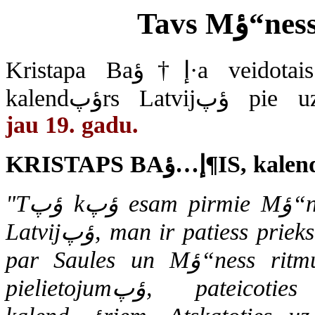
Kristapa Baإ†ؤ·a veidotais pirmais profesionؤپlais Mؤ“ness
jau 19. gadu.
"Tؤپ kؤپ esam pirmie Mؤ“ness un Saules kalendؤپra ieviesؤ“ji
Latvijؤپ, man ir patiess prieks, ka esam atjaunojuši senؤچu izpratni
par Saules un Mؤ“ness ritmu un kؤ¼uvuši nobriedušؤپki tؤپ
pielietojumؤپ, pateicoties tieši Astrologi.lv veidotajiem