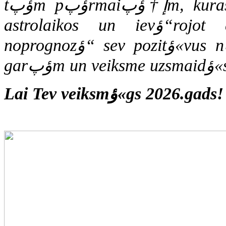
tؤپm pؤپrmaiإ†ؤپm, kuras pats gribi radؤ«t. Rؤ«koties labos
astrolaikos un ievؤ“rojot daudzo nodarbju ieteikumus, Tu
noprognozؤ“ sev pozitؤ«vus nؤپkotnes scenؤپrijus. Nepalaid tos
garؤپm un veiksm
Lai Tev veiksmؤ«gs 2026.gads!