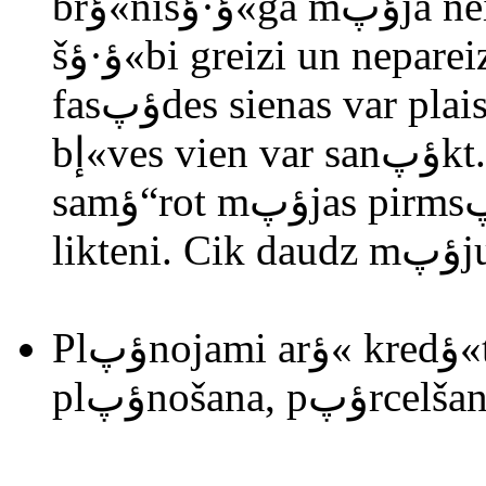
brؤ«nišؤ·ؤ«ga mؤپja neizskatؤ«tos, ja pamati ielikti
šؤ·ؤ«bi greizi un nepareizi, ilgstošؤپ laika posmؤپ
fasؤپdes sienas var plaisؤپt un ؤچiku grabu no visas
bإ«ves vien var sanؤپkt. Ne mazؤپk svarؤ«gi ir
samؤ“rot mؤپjas pirmsؤپkumu ar konkrؤ“tؤپ cilvؤ“ka
li
Plؤپnojami arؤ« kredؤ«ta إ†emšana un bإ«vniecؤ«bas