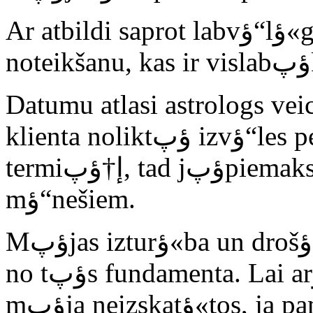
Ar atbildi saprot labvؤ“lؤ«gؤپ datuma un precؤ«za laika
Datumu atlasi astrologs vei
klienta noliktؤپ izvؤ“les perioda. Ja vؤ“las ilgؤپkؤپ
termiإ†ؤپ, tad jؤپpiemaksؤپ EUR 25 par katriem 3
mؤ“nešiem.
Mؤپjas izturؤ«ba un drošؤ«ba lielؤپ mؤ“rؤپ atkarؤ«ga
no tؤپs fundamenta. Lai arؤ« cik skaista un brؤ«nišؤ·ؤ«ga
mؤپja neizskatؤ«tos, ja pamati ielikti šؤ·ؤ«bi greizi un