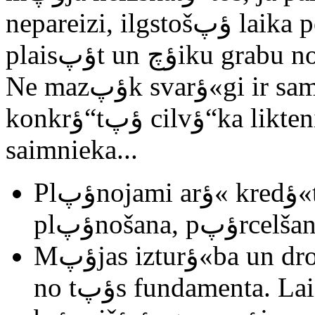
nepareizi, ilgstošؤپ laika posmؤپ fasؤپdes sienas var
plaisؤپt un ؤچiku grabu no visas bإ«ves vien var sanؤپkt.
Ne mazؤپk svarؤ«gi ir samؤ“rot mؤپjas pirmsؤپkumu ar
konkrؤ“tؤپ cilvؤ“ka likteni. Cik daudz mؤپju paliek bez
saimnieka...
Plؤپnojami arؤ« kredؤ«ta إ†emšana un bإ«vniecؤ«bas
Mؤپjas izturؤ«ba un drošؤ«ba lielؤپ mؤ“rؤپ atkarؤ«ga
no tؤپs fundamenta. Lai arؤ« cik skaista un