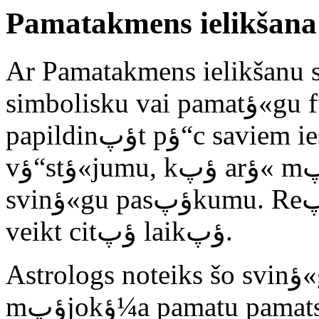
Pamatakmens ielikšana
Ar Pamatakmens ielikšanu saprot ZA 
simbolisku vai pamatؤ«gu fundamentu (akmeni), ko var
papildinؤپt pؤ“c saviem ieskatiem ar kapsulu un
vؤ“stؤ«jumu, kؤپ arؤ« mؤپjas plؤپniem atbilstošu
svinؤ«gu pasؤپkumu. Reؤپlo visu pamatu ieliksؤپnu var
veikt citؤپ laikؤپ.
Astrologs noteiks šo svinؤ«go brؤ«di, kas ir visa
mؤپjokؤ¼a pamatu pama